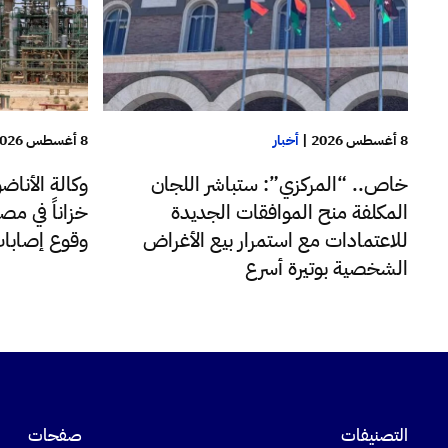
8 أغسطس 2026
8 أغسطس 2026
|
أخبار
وكالة الأنا
خاص.. “المركزي”: ستباشر اللجان
خزاناً في مصف
المكلفة منح الموافقات الجديدة
وقوع إصابا
للاعتمادات مع استمرار بيع الأغراض
الشخصية بوتيرة أسرع
التصنيفات
صفحات