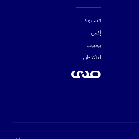
فيسبوك
إكس
يوتيوب
لينكد-ان