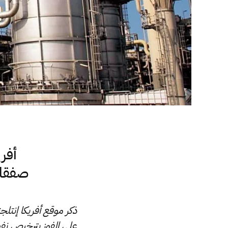
أفري
صفقات
ذكر موقع أفريكا إنتلج
على الفوز بترخيص نفطي