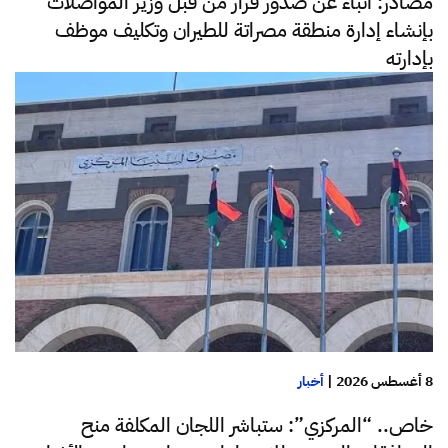
مصادر: أنباء عن صدور قرار من قبل وزير المواصلات
بإنشاء إدارة منطقة مصراتة للطيران وتكليف موظف
بإدارته
8 أغسطس 2026
|
أخبار
خاص.. “المركزي”: ستباشر اللجان المكلفة منح