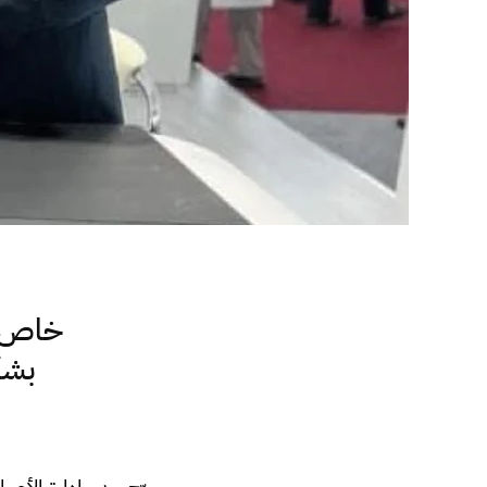
خاص: م
بشأ