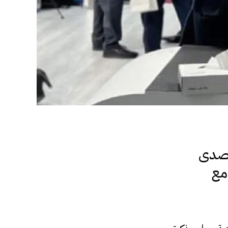
لِصدى
مع