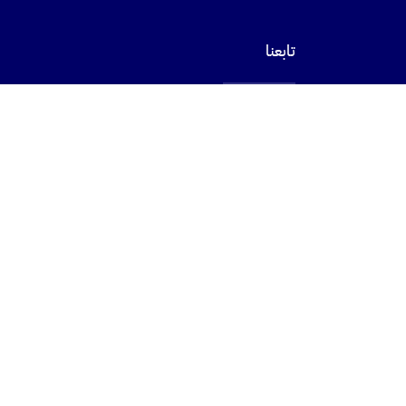
تابعنا
فيسبوك
إكس
يوتيوب
لينكد-ان