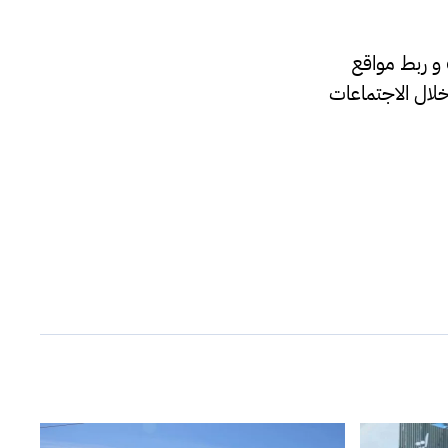
مُضيفاً: “وعلى المستوى الاستراتيجي مثل توفير بنية تحتية متكاملة و data center و ربط مواقع
لال الاجتماعات