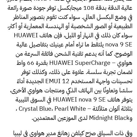
عالية الدقة بدقة 108 ميجابكسل توفر جودة صورة رائعة
في وضع البكسل العالي. سواء كنت تقوم بتصوير المناظر
الطبيعية أو الصور الشخصية أو الهندسة المعمارية أو أكثر،
سواء كان ذلك في النهار أو الليل، فإن هاتف HUAWEI
nova 9 SE يلتقط ما تراه أمام عينيك بتفاصيل عالية
الوضوح. كما أنه يدعم تقنية الشحن فائقة السرعة من
هواوي – HUAWEI SuperCharge بقدرة 66 واط
لضمان تجربة سلسة. علاوة على ذلك، وكذلك توفر
تحسينات واجهة المستخدم EMUI 12 الجديدة أداءً
سلسًا وتعاونًا بين الهاتف الذكي ومنتجات هواوي الأخرى،
يتوفر هاتف HUAWEI nova 9 SE في السوق الليبية
بثلاثة ألوان متلألئة – Crystal Blue، Pearl White ،
وMidnight Black لدى الموزعين المعتمدين.
وفي ذات السياق صرّح كيلفن زهانغ مدير هواوي في ليبيا