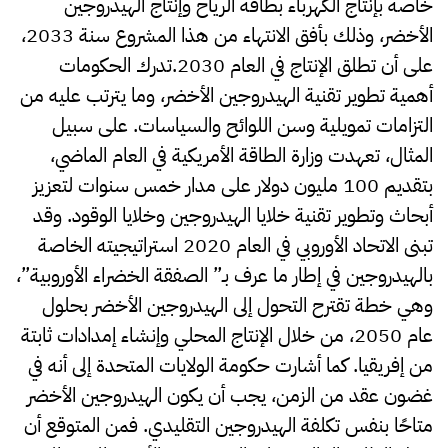
خاصة بإنتاج الكهرباء بطاقة الرياح وإنتاج الهيدروجين
الأخضر، وذلك بأفق الانتهاء من هذا المشروع سنة 2033،
على أن تطلق الإنتاج في العام 2030.تدرك الحكومات
أهمية تطوير تقنية الهيدروجين الأخضر، وما يترتب عليه من
التزامات تمويلية وسن اللوائح والسياسات. على سبيل
المثال، تعهدت وزارة الطاقة الأمريكية في العام الماضي،
بتقديم 100 مليون دولار على مدار خمس سنوات لتعزيز
أبحاث وتطوير تقنية خلايا الهيدروجين وخلايا الوقود. وقد
تبنى الاتحاد الأوروبي في العام 2020 استراتيجيته الخاصة
بالهيدروجين في إطار ما عرف بـ” الصفقة الخضراء الأوروبية”،
وهي خطة تقترح التحول إلى الهيدروجين الأخضر بحلول
عام 2050، من خلال الإنتاج المحلي وإنشاء إمدادات ثابتة
من إفريقيا. كما أشارت حكومة الولايات المتحدة إلى أنه في
غضون عقد من الزمن، يجب أن يكون الهيدروجين الأخضر
متاحًا بنفس تكلفة الهيدروجين التقليدي. فمن المتوقع أن