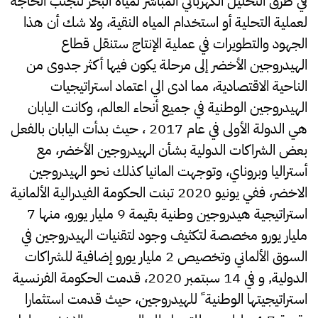
في طرق التحليل الكهربائي المباشر لمياه البحر لتجنب الحاجة
لعملية التحلية أو استخدام المياه النقية، ولا شك أن هذا
الجهود والتطويرات في عملية الإنتاج ستنقل قطاع
الهيدروجين الأخضر إلى مرحلة يكون فيها أكثر جدوى من
الناحية الاقتصادية، مما ادى الي اعتماد استراتيجيات
الهيدروجين الوطنية في جميع أنحاء العالم، وكانت اليابان
هي الدولة الأولى في عام 2017 ، حيث بدأت اليابان بالفعل
بعض الشراكات الدولية بشأن الهيدروجين الأخضر، مع
أستراليا وبروناي، وتوجهت المانيا كذلك نحو الهيدروجين
الاخضر، ففي يونيو 2020 تبنت الحكومة الفيدرالية الألمانية
استراتيجية هيدروجين وطنية بقيمة 9 مليار يورو، منها 7
مليار يورو مخصصة لتكثيف وجود لتقنيات الهيدروجين في
السوق الألماني وتخصيص 2 مليار يورو إضافية للشراكات
الدولية, و في 14 سبتمبر 2020، قدمت الحكومة الفرنسية
استراتيجيتها الوطنية ً للهيدروجين، حيث قدمت استثمارا