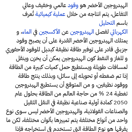
الهيدروجين الأخضر هو
وقود
عالمي وخفيف وعالي
التفاعل، يتم انتاجه من خلال
عملية كيميائية
تُعرف
باسم
التحليل
الكهربائي
لفصل
الهيدروجين
عن
الأكسجين
في
الماء
، و
يمتلك الهيدروجين الأخضر القدرة على أن يصبح وقود
جزيئي قادر على توفير طاقة نظيفة كبديل للوقود الأحفوري
و للغاز و النفط كون الهيدروجين يمكن أن يخزن وينقل
لمسافات طويلة ويستطيع حمل كميات كبيرة من الطاقة
إذا تم ضغطه أو تحويله إلى سائل؛ وبذلك ينتج طاقة
ووقود نظيفين، و من المتوقع أن يستطيع الهيدروجين
تغطية 24 % من حاجة العالم من الطاقة بحلول عام
2050 كمادة أولية صناعية نظيفة في النقل الثقيل
والصناعات الفولاذية، والهيدروجين الأخضر ليس سوى نوع
واحد من أنواع مختلفة يتم تمييزها بألوان مختلفة، لكن ما
يفرقها هو نوع الطاقة التي تستخدم في استخراجه فإذا