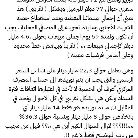
سعري حوالي 77 دولار للبرميل وبشكل ( تقريبي ) هذا
يعني أن إجمالي مبيعاتنا النفطية وبعد استقطاع حصة
الشريك الأجنبي وما يتم تحويله إلى المصافي المحلية ، يجب
أن تكون ولمدة 59 يوم إجمالي مبيعات بحوالي ،4,6 مليار
دولار كإجمالي مبيعات ،،، ( تقريباً وبهامش خطأ محدود
وعلى أساس فرضيات معينة )
وهي تعادل حوالي 22,3 مليار دينار على أساس السعر
الرسمي والتي يجب أن يتم توريدها إلى حساب المصرف
المركزي أعرف أن الحسبة لا تأخد في اعتبارها اتفاقات فترة
السداد ولكن هي بشكل تقريبي في كل الأحوال ونجد في
المقابل أن ما تم توريده هو فقط 14 مليار دينار أي
بانخفاض حوالي 8 مليار دينار وبنسبة حوالي 36,3%
،،،،!!!؟؟؟ لازال السؤال الكبير أين هي ،،؟؟ فهل من مجيب
من باب التوضيح فقط لا غير !!!