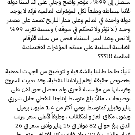
سنصل إلى 99% ، مؤشر واضح وجلي على أننا لسنا دولة
،لأننا ببساطة وطبقاً لكل المؤشرات العالمية فإنه لا يوجد
دولة واحدة في العالم وعلى مدار التاريخ تعتمد على مصدر
وحيد ( لا تؤثر ولا تتحكم في سوقه ) وبنسبة تقريبا 99%
إلا نحن وهذا ليس استثناء فنحن من يملك الأرقام
القياسية السلبية على معظم المؤشرات الاقتصادية
العالمية !!!؟؟؟
ثانياً: طالما طالبنا بالشفافية والتوضيح من الجهات المعنية
بخصوص حقيقة ارقام إيراداتنا النفطية، وقد تغيرت السروج
وفرسانها من مؤسسة لأخرى ولم نحصل حتى الآن على
توضيحات ، مثلاً: بلغ متوسط إنتاجنا النفطي خلال شهري
يناير وفبراير كمتوسط يومي أكثر من 1,4 مليون برميل
وبدون مكافئ الغاز والمكثفات ، وطبقاً لأعلى سعر لبرنت
الذي بلغ حوالي 82 دولار في 15 يناير وأدنى سعر في 26
فبراير والذي بلغ 72 دولار فإنه يمكننا افتراض متوسط