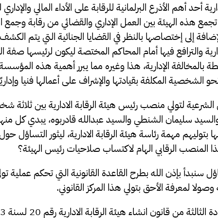
ارية أحد أهم الأذرع البرلمانية للرقابة على الأداء المالي والإدار
ا تجمع هذه الهيئة بين العمل الإداري والقضائي من رقابة وجمع 
إضافة إلى إختصاصها بالنظر في القضايا الجنائية التي يتم الك
ارية والترافع فيها أمام المحاكم المختصة ليكون لرئيسها صفة ال
تبطة بالمخالفة الإدارية، هذا وغيره مما يبرر أهمية هذه المؤسسة
نحو الشخصية المكلفة بقيادتها والإشراف على أعمالها فنيا وإداريً
 الشرعية لتولي منصب رئيس هيئة الرقابة الادارية بين ثلاثة 
والسيد سليمان الشنطي والسيد عبدالله قادربوه، يبدي كل م
ا بتوليهم مهمة رئاسة هيئة الرقابة الادارية، ليثور التساؤل حو
هذا المنصب الرقابي الهام لاكتساب صلاحيات رئيس الهيئة؟
ؤل سنبدأ بإذن الله بطرح القاعدة القانونية التي تحكم عملية ت
ولا لمعرفة الأحق بتولي هذا المركز القانوني.