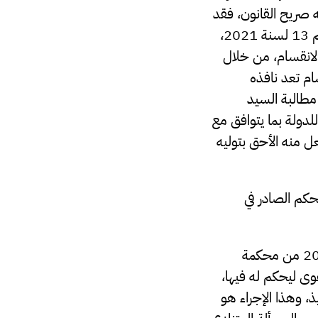
 صريح القانون، فقد
تحصل على تكليفه بهذا المنصب بقرار صادر عن برلمان طرابلس وهو قرار التكليف رقم 13 لسنة 2021،
لانقسام، من خلال
ام تعد نافذه
مطالبة السيد
لدولة بما يتوافق مع
عل منه الأحق بتوليه
حكم الصادر في
صدر فيما سبق حكم قضائي لصالح السيد قادربوه وهو الحكم رقم 1176 لسنة 2021 من محكمة
ى ليحكم له فيها،
، وهذا الإجراء هو