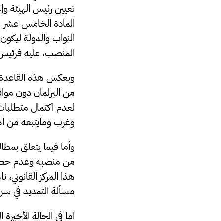
تعيين رئيس الهيئة وإ
المادة الخامس عشر م
النواب والدولة ليكون 
المنصب، عليه فرئيس 
وبعكس هذه القاعدة ع
من البرلمان دون موافق
لعدم اكتمال متطلبات 
وغرب ومايتبعه من اهد
وأما فيما يتعلق بمط
من منصبه وعدم حصول 
هذا المركز القانوني،
مسألة التمديد في سن 
اما في الحالة الأخيرة