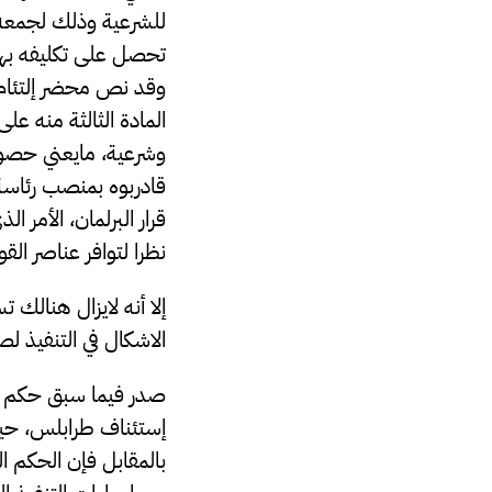
للشرعية وذلك لجمعه 
وقد نص محضر إلتئام 
المادة الثالثة منه ع
وشرعية، مايعني حصول 
قادربوه بمنصب رئاسة 
قرار البرلمان، الأمر 
نظرا لتوافر عناصر الق
إلا أنه لايزال هنالك
الاشكال في التنفيذ ل
إستئناف طرابلس، حيث
بالمقابل فإن الحكم ا