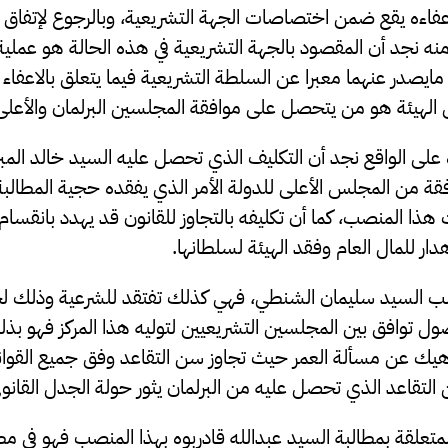
عفاءه يقع ضمن اختصاصات الجهة التشريعية، وبالرجوع لإتفاق 
نه نجد أن المقصود بالجهة التشريعية في هذه الحالة هو عملية
مايصدر عنهما معبرا عن السلطة التشريعية فيما يتعلق بالاعفاء 
الهيئة هو من يتحصل على موافقة المجلسين البرلمان والأعلى 
لى الواقع نجد أن التكليف الذي تحصل عليه السيد خالد الم
ة من المجلس الأعلى للدولة الأمر الذي يفقده حجية المطالبة به
هذا المنصب، كما أن تكليفه بالتجاوز للقانون قد يهدد بانقسام 
ار للمال العام وفقد الهيئة لسلطانها.
الب السيد سليمان الشنطي، فهي كذلك تفتقد للشرعية وذلك ل
توافق بين المجلسين التشريعيين لتوليه هذا المركز فهو بذل
 ناهيك عن مسألة العمر حيث تجاوز سن التقاعد وفق جميع القواني
التقاعد الذي تحصل عليه من البرلمان يثور حولة الجدل القانون
 المتعلقة بمطالبة السيد عبدالله قادربوه بهذا المنصب فهو في مطا