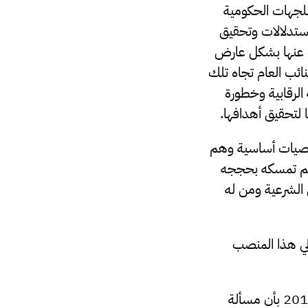
ي للجهات الحكومية
استدلالات وتحقيق
شف عنها بشكل عارض
نائب العام تجاه تلك
 الرقابية وخطورة
ا لتحقيق أهدافها.
شخصيات أساسية وهم
نهم تمسكه بحججه
ل الشرعية ومن له
ولي هذا المنصب
حيث جاء في نص المادة الثالثة من قانون انشاء هيئة الرقابة الادارية رقم 20 لسنة 2013 بأن مسألة