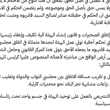
تي لا تفصل في أصل الحق، بمعنى أن هذا النوع من الاحكام لا ين
 ولا يمس حتى بأصل الحق وموضوعه، ولم يتضمن الحكم في الا
 يعني ان الحكم في حقيقته صادر لصالح السيد قادربوه ومثبت ل
بة الادارية.
فاق الصخيرات و قانون إنشاء الهيئة آلية تكليف وإعفاء رئيسها، 
لتي تحكم أحقية تولي عمل الهيئة لنجدها متمثلة في اتفاق مجلسي
 قادربوه ما يجعله الأحق بتولى هذا المركز القانوني وحامل الشر
لى أرض الواقع من مباشرته لأعماله المنصوص عليها كرئيس للهي
لتالي:
ل و تقريب مسافة الاتفاق بين مجلسي النواب والدولة وتغليب ا
نزاعات مشابهة تجر البلاد نحو منحدرات كارثية.
التشريعي بالعمل على توحيد الهيئة في جسم واحد تحت رئاسة
لسياسية