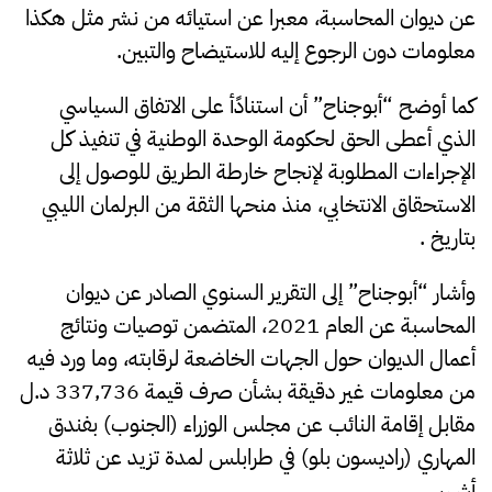
عن ديوان المحاسبة، معبرا عن استيائه من نشر مثل هكذا
معلومات دون الرجوع إليه للاستيضاح والتبين.
كما أوضح “أبوجناح” أن استنادًأ على الاتفاق السياسي
الذي أعطى الحق لحكومة الوحدة الوطنية في تنفيذ كل
الإجراءات المطلوبة لإنجاح خارطة الطريق للوصول إلى
الاستحقاق الانتخابي، منذ منحها الثقة من البرلمان الليبي
بتاريخ .
وأشار “أبوجناح” إلى التقرير السنوي الصادر عن ديوان
المحاسبة عن العام 2021، المتضمن توصيات ونتائج
أعمال الديوان حول الجهات الخاضعة لرقابته، وما ورد فيه
من معلومات غير دقيقة بشأن صرف قيمة 337,736 د.ل
مقابل إقامة النائب عن مجلس الوزراء (الجنوب) بفندق
المهاري (راديسون بلو) في طرابلس لمدة تزيد عن ثلاثة
أشهر .