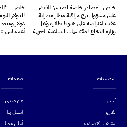
خاص.. مصادر خاصة لصدى: القبض
خاص.. “الم
على مسؤول برج مراقبة مطار مصراتة
عقب اعتراضه على هبوط طائرة وكيل
دولار ومبيعا
وزارة الدفاع لمقتضيات السلامة الجوية
أغسطس 220 مليون دولار
التصنيفات
صفحات
أخبار
عن صدى
تقارير
اتصل بنا
مقالات اقتصادية
أعلن معنا