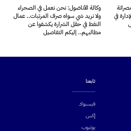
صراتة
وكالة الأناضول: نحن نعمل في الصحراء
دارة في
ولا نريد شي سواه صرف المرتبات.. عمال
ل
النفط في حقل الشرارة يكشفوا عن
مطالبهم.. إليكم التفاصيل
تابعنا
فيسبوك
إكس
يوتيوب