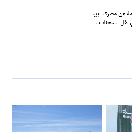
بنغازي بقيمة 45 مليون دينار قادمة من مصرف ليبيا
ي نقل الشحنات .