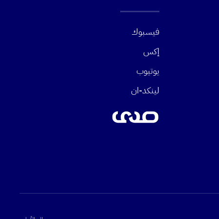
فيسبوك
إكس
يوتيوب
لينكد-ان