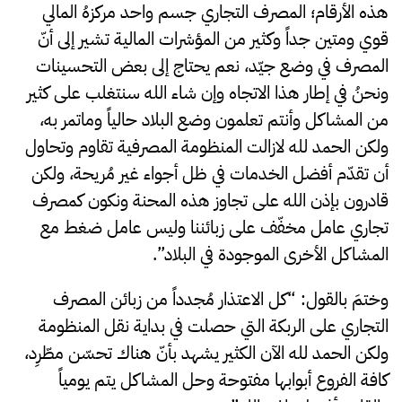
هذه الأرقام؛ المصرف التجاري جسم واحد مركزهُ المالي
قوي ومتين جداً وكثير من المؤشرات المالية تشير إلى أنّ
المصرف في وضع جيّد، نعم يحتاج إلى بعض التحسينات
ونحنُ في إطار هذا الاتجاه وإن شاء الله سنتغلب على كثير
من المشاكل وأنتم تعلمون وضع البلاد حالياً وماتمر به،
ولكن الحمد لله لازالت المنظومة المصرفية تقاوم وتحاول
أن تقدّم أفضل الخدمات في ظل أجواء غير مُريحة، ولكن
قادرون بإذن الله على تجاوز هذه المحنة ونكون كمصرف
تجاري عامل مخفّف على زبائننا وليس عامل ضغط مع
المشاكل
الأخرى الموجودة في البلاد”.
وختمَ بالقول: “كل الاعتذار مُجدداً من زبائن المصرف
التجاري على الربكة التي حصلت في بداية نقل المنظومة
ولكن الحمد لله الآن الكثير يشهد بأنّ هناك تحسّن مطّرِد،
كافة الفروع أبوابها مفتوحة وحل المشاكل يتم يومياً