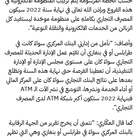
حسب الخطّة المرسومة يتم تركيب المنظومة الالكترونية في
هذه الفروع وبإذن الله تعالى في نهاية سنة 2022 سيكون
المصرف التجاري بكاملهِ على منظومة موحّدة ليستفيد كل
الزبائن من الخدمات الالكترونية والنقلة ال
نوعية”.
وأضاف: “نأمل من إدارتي البنك المركزي سواءً كانت في
طرابلس أو في بنغازي أن تقيّم عمل الإدارة الحديثة للمصرف
التجاري سواءً كان على مستوى مجلس الإدارة أو الإدارة
التنفيذية، أن تعطينا الفرصة حتى نهاية هذه السنة وتطّلع
بعدها على نتائج البنك التجاري سواءً كان على المركز المالي
أو أداء الخدمة ونشرها، التوسّع في نشر الآت الـ ATM
فبنهاية 2022 ستكون أكبر شبكة ATM لدى المصرف
التجاري”.
كما قال العكّاري: “نتمنى أن يخرج تقرير من الجهة الرقابية
بالبنك المركزي سواءً في طرابلس أو بنغازي وهي التي تظهر