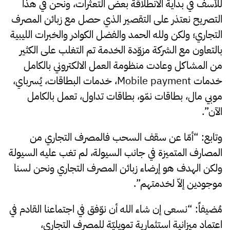
للأسف في بداية الانطلاقة بعض التعثرات، ونحن في هذا
التصريح نعتذر على التقصير الذي حصل مع زبائن المصرف
التجاري؛ ولكن ولله الحمد والفضل الكوادر والخبرات الليبية
بالتعاون مع الشركة مزوّدة الخدمة تم التغلب على الكثير
من المشاكل وعادت منظومة العمل الالكتروني بالكامل
خدمات Mobile payment، خدمات البطاقات، يُسرباي،
موبي مال، بطاقات نمّو، بطاقات تداول، تعمل بالكامل
الآن”.
وتابع: “أمّا عن سقف السحب فالمصرف التجاري من
المصارف المتميزة في جانب السيولة، لم تغب عليه السيولة
ولكن الهدف هو إرضاء زبائن المصرف التجاري ونحن لسنا
موجودين إلاّ لخدمتهم”.
مُضيفاً: “نسعى إن شاء الله أن نوّفق في اجتماعنا القادم في
اعتماد ميزانية استثمارية تمويليّة للمصرف التجاري،