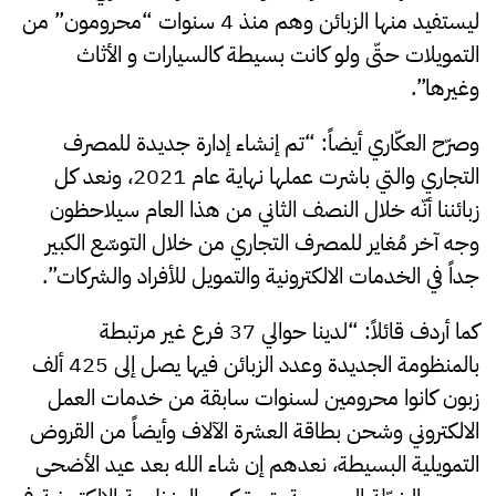
ليستفيد منها الزبائن وهم منذ 4 سنوات “محرومون” من
التمويلات حتّى ولو كانت بسيطة كالسيارات و الأثاث
وغيرها”.
وصرّح العكّاري أيضاً: “تم إنشاء إدارة جديدة للمصرف
التجاري والتي باشرت عملها نهاية عام 2021، ونعد كل
زبائننا أنّه خلال النصف الثاني من هذا العام سيلاحظون
وجه آخر مُغاير للمصرف التجاري من خلال التوسّع الكبير
جداً في الخدمات الالكترونية والتمويل للأفراد والشركات”.
كما أردف قائلاً: “لدينا حوالي 37 فرع غير مرتبطة
بالمنظومة الجديدة وعدد الزبائن فيها يصل إلى 425 ألف
زبون كانوا محرومين لسنوات سابقة من خدمات العمل
الالكتروني وشحن بطاقة العشرة الآلاف وأيضاً من القروض
التمويلية البسيطة، نعدهم إن شاء الله بعد عيد الأضحى