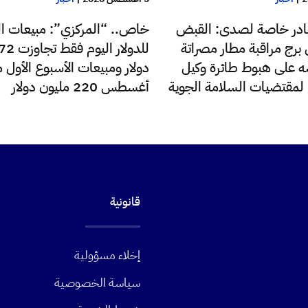
در خاصة لصدى: القبض
خاص.. “المركزي”: مبيعات ا
رج مراقبة مطار مصراتة
 على هبوط طائرة وكيل
دولار ومبيعات الأسبوع الأول 
ع لمقتضيات السلامة الجوية
أغسطس 220 مليون دولار
قانونية
إخلاء مسؤولية
سياسة الخصوصية