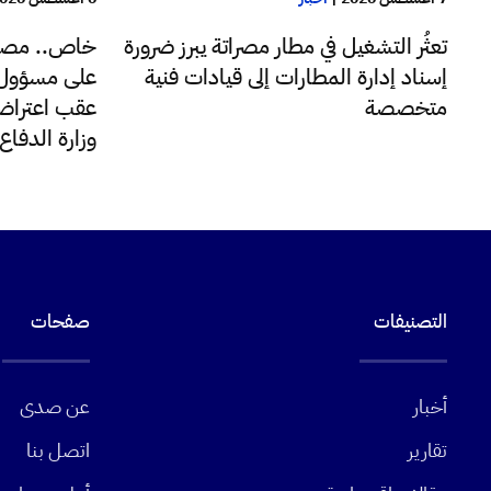
تعثُر التشغيل في مطار مصراتة يبرز ضرورة
خاص.. مصا
إسناد إدارة المطارات إلى قيادات فنية
على مسؤول ب
متخصصة
عقب اعتراضه
وزارة الدفا
التصنيفات
صفحات
أخبار
عن صدى
تقارير
اتصل بنا