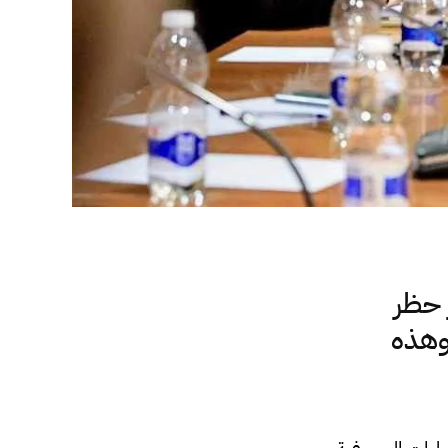
 حظر
 وهذه