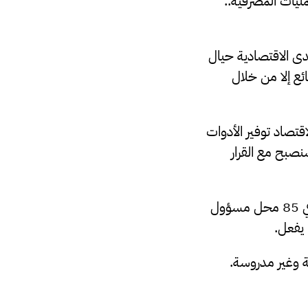
ليات المصرفية..
دى الاقتصادية حيال
ئع إلا من خلال
اقتصاد توفير الأدوات
نصبح مع القرار
وأضاف: وجود التجار الأجانب بكثرة وخصوصا في”سوق الكريمية” والذي يتمثل الآن في 85 محل مسؤول
 يفعل.
ة وغير مدروسة.