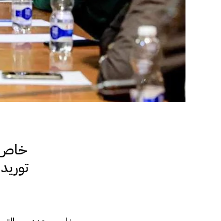
خاص..
توريد 