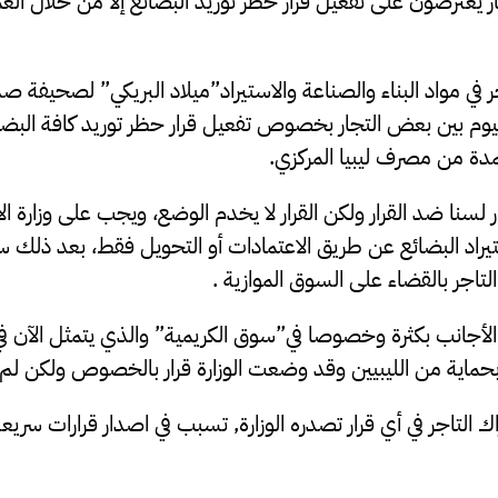
يعترضون على تفعيل قرار حظر توريد البضائع إلا من خلال العم
في مواد البناء والصناعة والاستيراد”ميلاد البريكي” لصحيفة ص
ليوم بين بعض التجار بخصوص تفعيل قرار حظر توريد كافة البضا
ة من مصرف ليبيا المركزي.
 لسنا ضد القرار ولكن القرار لا يخدم الوضع، ويجب على وزارة ال
تيراد البضائع عن طريق الاعتمادات أو التحويل فقط، بعد ذلك س
اجر بالقضاء على السوق الموازية .
حماية من الليبيين وقد وضعت الوزارة قرار بالخصوص ولكن لم
 التاجر في أي قرار تصدره الوزارة, تسبب في اصدار قرارات سريع