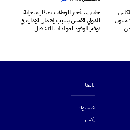
لكاش
خاص.. تأخير الرحلات بمطار مصراتة
للدولار اليوم فقط تجاوزت 72 مليون
الدولي الأمس بسبب إهمال الإدارة في
من
توفير الوقود لمولدات التشغيل
تابعنا
فيسبوك
إكس