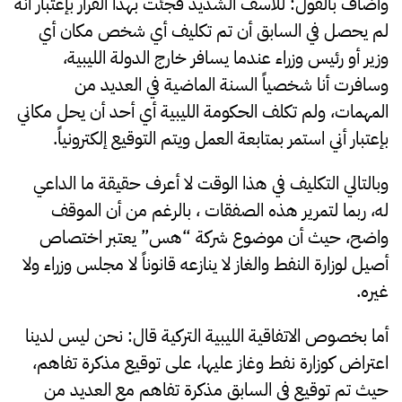
وأضاف بالقول: للأسف الشديد فجئت بهذا القرار بإعتبار أنه
لم يحصل في السابق أن تم تكليف أي شخص مكان أي
وزير أو رئيس وزراء عندما يسافر خارج الدولة الليبية،
وسافرت أنا شخصياً السنة الماضية في العديد من
المهمات، ولم تكلف الحكومة الليبية أي أحد أن يحل مكاني
بإعتبار أني استمر بمتابعة العمل ويتم التوقيع إلكترونياً.
وبالتالي التكليف في هذا الوقت لا أعرف حقيقة ما الداعي
له، ربما لتمرير هذه الصفقات ، بالرغم من أن الموقف
واضح، حيث أن موضوع شركة “هس” يعتبر اختصاص
أصيل لوزارة النفط والغاز لا ينازعه قانوناً لا مجلس وزراء ولا
غيره.
أما بخصوص الاتفاقية الليبية التركية قال: نحن ليس لدينا
اعتراض كوزارة نفط وغاز عليها، على توقيع مذكرة تفاهم،
حيث تم توقيع في السابق مذكرة تفاهم مع العديد من