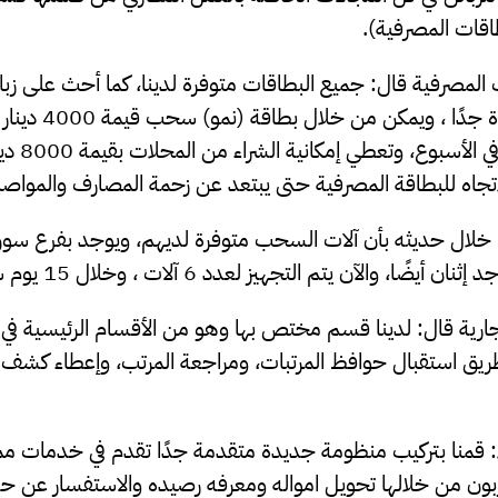
قات المصرفية).
لمصرفية قال: جميع البطاقات متوفرة لدينا، كما أحث على زبائ
البطاقة كونها مساعدة ج
مايعادل 1000
اتجاه للبطاقة المصرفية حتى يبتعد عن زحمة المصارف والمواصل
خلال حديثه بأن آلات السحب متوفرة لديهم، ويوجد بفرع سوق ال
والآن يتم التجهيز لعدد 6 آلات ، وخلال 15 يوم سيكونوا بالخدمة .
جارية قال: لدينا قسم مختص بها وهو من الأقسام الرئيسية في 
يق استقبال حوافظ المرتبات، ومراجعة المرتب، وإعطاء كشف
ا: قمنا بتركيب منظومة جديدة متقدمة جدًا تقدم في خدمات ممتا
بون من خلالها تحويل امواله ومعرفه رصيده والاستفسار عن حس