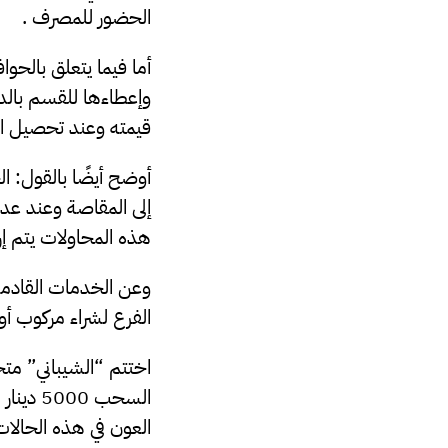
الحضور للمصرف .
أما فيما يتعلق بالحو
وإعطاءها للقسم بالدا
قيمته وعند تحصيل القي
أوضح أيضًا بالقول: ا
إلى المقاصة وعند عدم
هذه المحاولات يتم إر
وعن الخدمات القادمة 
الفرع لشراء مركوب أو 
اختتم “الشيباني” م
السحب 0
العون في هذه الحالات