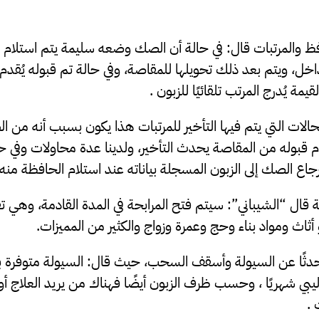
افظ والمرتبات قال: في حالة أن الصك وضعه سليمة يتم استلام 
خل، ويتم بعد ذلك تحويلها للمقاصة، وفي حالة تم قبوله يُقد
مة يُدرج المرتب تلقائيًا للزبون .
لحالات التي يتم فيها التأخير للمرتبات هذا يكون بسبب أنه من 
 قبوله من المقاصة يحدث التأخير، ولدينا عدة محاولات وفي حا
جاع الصك إلى الزبون المسجلة بياناته عند استلام الحافظة منه 
قال “الشيباني”: سيتم فتح المرابحة في المدة القادمة، وهي 
أثاث ومواد بناء وحج وعمرة وزواج والكثير من المميزات.
تحدثًا عن السيولة وأسقف السحب، حيث قال: السيولة متوفر
500 دينار ليبي شهريًا ، وحسب ظرف الزبون أيضًا فهناك من يريد العلاج 
 .