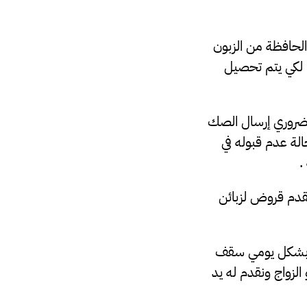
الحافظة من الزبون
م لكي يتم تحصيل
الضروري إرسال الصك
لة عدم قبوله في
.
تقدم قروض لزبائن
ة بشكل يومي سقف
أو الزواج ونقدم له يد