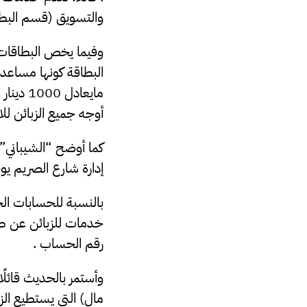
والتسويق (قسم البطا
وفيما يخص البطاقات ا
أوجه جميع الزبائن لل
كما أوضح “الشيباني” 
إدارة شارع الصريم يوجد إثنان أيضًا، 
بالنسبة للحسابات ال
خدمات للزبائن عن طر
رقم الحساب .
وأستمر بالحديث قائلً
مال) التي يستطيع الز