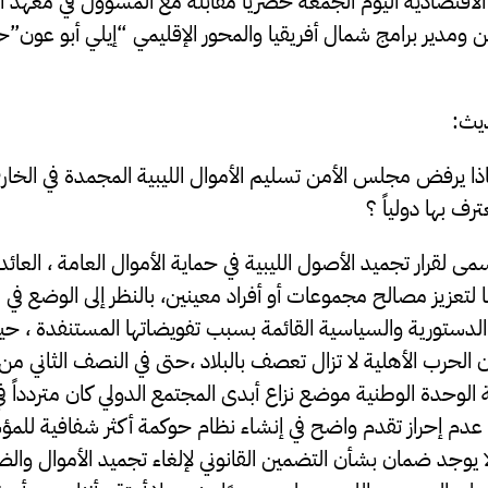
تصادية اليوم الجمعة حصريا مقابلة مع المسؤول في معهد الو
ومدير برامج شمال أفريقيا والمحور الإقليمي “إيلي أبو عون”حو
يث:
ا يرفض مجلس الأمن تسليم الأموال الليبية المجمدة في الخارج
رف بها دولياً ؟
سمى لقرار تجميد الأصول الليبية في حماية الأموال العامة ، العائ
لتعزيز مصالح مجموعات أو أفراد معينين، بالنظر إلى الوضع في ل
لدستورية والسياسية القائمة بسبب تفويضاتها المستنفدة ، حيث
لوحدة الوطنية موضع نزاع أبدى المجتمع الدولي كان متردداً في 
عدم إحراز تقدم واضح في إنشاء نظام حوكمة أكثر شفافية للمؤ
لا يوجد ضمان بشأن التضمين القانوني لإلغاء تجميد الأموال والض