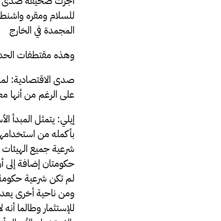
أجرت صحيفة صدى الاق
للسلام ومقره واشنطن 
المجمدة في الخارج
وهذه مقتطفات الحد
صدى الاقتصادية: لماذ
على الرغم من أنها معت
إيلي: يتمثل المبدأ الأ
بأكمله من استخدامها 
شرعية جميع الهيئات ا
لم تكن شرعية حكومة ا
ومن ناحية أخرى يعد 
للإستثمار وطالما أنه 