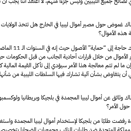
لصالح جميع الليبيين وليس جزءًا منهم، لا أعتقد أننا يجب أن نتوقع
ك غموض حول مصير أموال ليبيا في الخارج هل تتخذ الولايات ال
ة هذه الأموال؟
إيلي: لا أعتقد أن هناك حا
لأموال من خلال قرارات أحادية الجانب من قبل الحكومات ح
 ما لم تتم معالجة هذا الأمر سيؤدي إلى تأكل القيمة المالية 
ي أن يتفاوض بشأن آلية تشارك فيها السلطات الليبية من شأنها 
 وثائق عن أموال ليبيا المجمدة في بلجيكا وبريطانيا ولوكسم
حول الأمر؟
دة رفضت طلبًا من بلجيكا لإستخدام أموال ليبيا المجمدة واستغ
مملكة المتحدة ضد طلبات النائب وجمعيات الضحايا بتخصيص