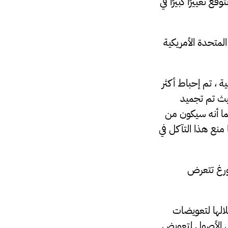
 تغييرًا كبيرًا في
متحدة الأمريكية
جة إلى “حماية” الأصول حيث إنه في السنوات الـ 11 الماضية ، تم إحباط أكثر
يث تم تجميد
كما أنه سيكون من
منع هذا التآكل في
بورغ تتعرض
لالها لتعويضات
 الأصول لتعويض