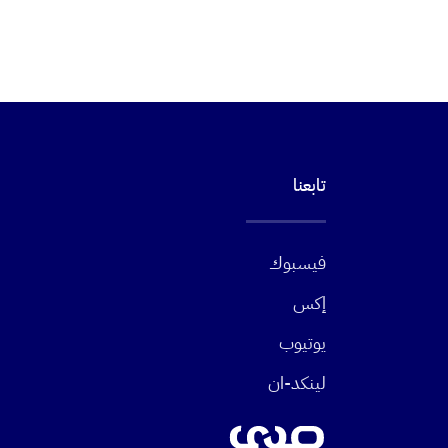
تابعنا
فيسبوك
إكس
يوتيوب
لينكد-ان