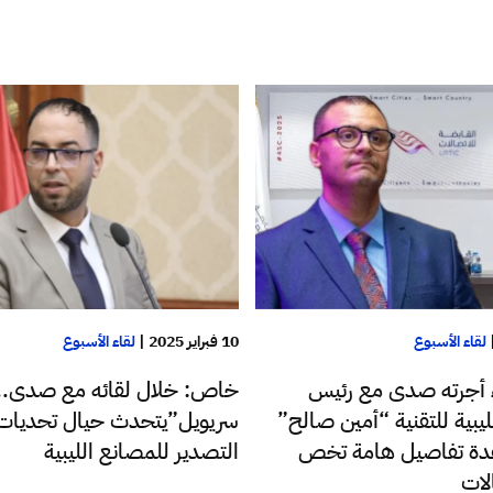
لقاء الأسبوع
10 فبراير 2025
|
لقاء الأسبوع
 أجرته صدى مع رئيس
خاص: خلال لقائه مع صدى.. 
يبية للتقنية “أمين صالح”
سريويل”يتحدث حيال تحديات
دة تفاصيل هامة تخص
التصدير للمصانع الليبية
لات