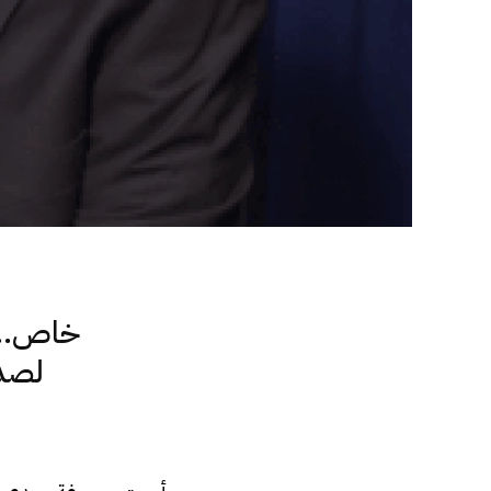
خاص.. 
لصدى