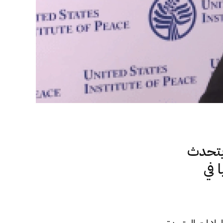
يتحدث
 في