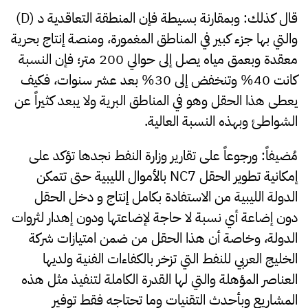
قال كذلك: وبمقارنة بسيطة فإن المنطقة التعاقدية د (D)
والتي بها جزء كبير في المناطق المغمورة، ومنصة إنتاج بحرية
معقدة وبعمق مياه يصل إلى حوالي 200 متر؛ فإن النسبة
كانت 40% وتنخفض إلى 30% بعد عشر سنوات، فكيف
يعطى هذا الحقل وهو في المناطق البرية ولا يبعد كثيراً عن
الشواطئ وبهذه النسبة العالية.
مُضيفاً: ورجوعاً على تقارير وزارة النفط نجدها تؤكد على
إمكانية تطوير الحقل NC7 بالأموال الليبية حتى تتمكن
الدولة الليبية من الاستفادة بكامل إنتاج و دخل الحقل
دون إضاعة أي نسبة لا حاجة لإضاعتها ودون إهدار لثروات
الدولة، وخاصة أن هذا الحقل من ضمن امتيازات شركة
الخليج العربي للنفط التي تزخر بالكفاءات الفنية ولديها
العناصر المؤهلة والتي لها القدرة الكاملة لتنفيذ مثل هذه
المشاريع وبأحدث التقنيات وما تحتاجه فقط توفير