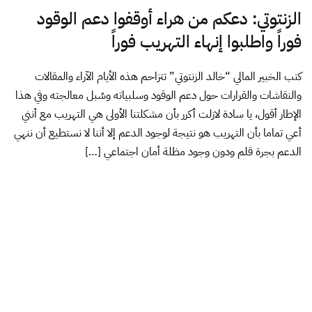
الزنتوتي: دعكم من هراء أوقفوا دعم الوقود
فوراً واطلبوا إنهاء التهريب فوراً
كتب الخبير المالي “خالد الزنتوتي” تتزاحم هذه الأيام الآراء والمقالات
والنقاشات والقرارات حول دعم الوقود وسلبياته وسُبل معالجته وفي هذا
الإطار أقول، يا سادة لازلت أكرر بأن مشكلتنا الأولى هي التهريب مع أنني
أعي تماما بأن التهريب هو نتيجة لوجود الدعم إلا أننا لا نستطيع أن ننهي
الدعم بجرة قلم ودون وجود مظلة أمان اجتماعي […]