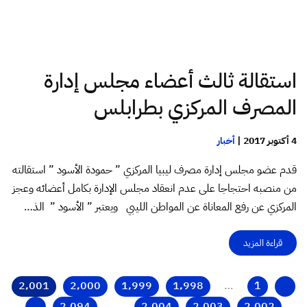
استقالة ثالث أعضاء مجلس إدارة
المصرف المركزي بطرابلس
4 أكتوبر 2017
|
أخبار
قدم عضو مجلس إدارة مصرف ليبيا المركزي ” حمودة الأسود ” استقالته
من منصبه احتجاجا على عدم انعقاد مجلس الإدارة بكامل أعضائه وعجز
المركزي عن رفع المعاناة عن المواطن الليبي ويعتبر ” الأسود ” الذ…
قراءة المزيد
2٬001
2٬000
1٬999
1٬998
…
1
2٬094
…
2٬004
2٬003
2٬002