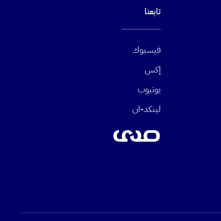
تابعنا
فيسبوك
إكس
يوتيوب
لينكد-ان