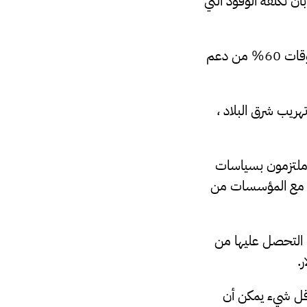
ن تكلفة الوقود التي
وتابع بالقول أن نصف الميزانية العامة للدولة الليبية يتم إنفاقها لتغطية نفقات المحروقات 60% من دعم
تهريب شرق البلاد ،
حن ملتزمون بسياسات
عمل مع المؤسسات من
وهذه الأموال تم التحصل عليها من
.
، وهو أقل شيء يمكن أن