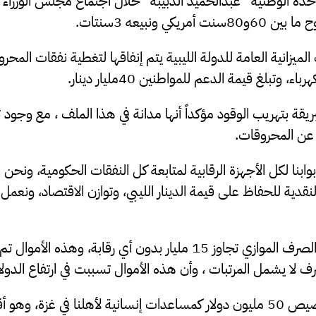
ة الوطنية “عبدالحميد الدبيبة” خلال اجتماع مجلس الوزراء بأ
ريكي ونبيعه 3سنتات.
وتبلغ قيمة الدعم للمواطنين 40مليار دينار.
بريقة بتهريب الوقود مؤكداً أنها مدانة في هذا الملف ، مع وجود 
 عن المحروقات.
 أبوابنا لكل الأجهزة الرقابية لمتابعة كل النفقات الحكومية، ون
لنقدية للحفاظ على قيمة الدينار الليبي، وتوازن الاقتصاد، ون
كما أضاف الدبيبة أن الصرف الموازي تجاوز 15 مليار بدون أي رقابة، 
ف لا يشمل المرتبات ، وأن هذه الأموال تسببت في ارتفاع الدولار
وختم قوله: قررنا تخصيص 50 مليون دولار كمساعدات إنسانية لأهلنا في غزة