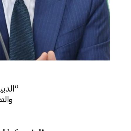
“الدبي
والت