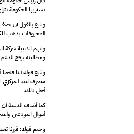
قال رئيس حكومة الوحد
تشتريها الحكومة تتراوح ما بين 60و80سنت أم
المحروقات يذهب للكهرباء، 
واتهم الدبيبة شركة ال
ومطالبته برفع الدعم
وتابع قوله أننا فتحنا
مصرف ليبيا المركزي ا
أجل ذلك.
أموال المودعين والصر