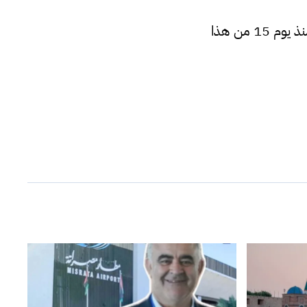
وأوضح خافيير أن السفارة الإسبانية بدأت في استقبال طلبات التأشيرة والعمل عليها منذ يوم 15 من هذا