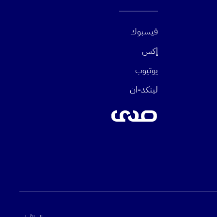
فيسبوك
إكس
يوتيوب
لينكد-ان