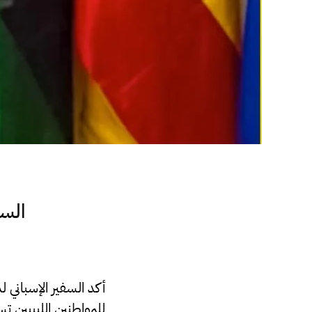
السف
أكد السفير الإسباني 
للمواطنين الليبيين ت