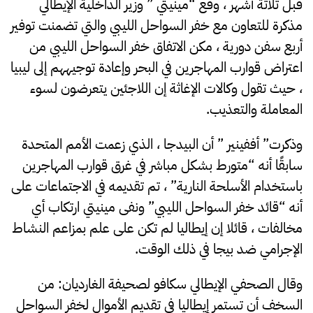
قبل ثلاثة أشهر ، وقع “مينيتي ” وزير الداخلية الإيطالي
مذكرة للتعاون مع خفر السواحل الليبي والتي تضمنت توفير
أربع سفن دورية ، مكن الاتفاق خفر السواحل الليبي من
اعتراض قوارب المهاجرين في البحر وإعادة توجيههم إلى ليبيا
، حيث تقول وكالات الإغاثة إن اللاجئين يتعرضون لسوء
المعاملة والتعذيب.
وذكرت” أففينير ” أن البيدجا ، الذي زعمت الأمم المتحدة
سابقًا أنه “متورط بشكل مباشر في غرق قوارب المهاجرين
باستخدام الأسلحة النارية” ، تم تقديمه في الاجتماعات على
أنه “قائد خفر السواحل الليبي” ونفى مينيتي ارتكاب أي
مخالفات ، قائلا إن إيطاليا لم تكن على علم بمزاعم النشاط
الإجرامي ضد بيجا في ذلك الوقت.
وقال الصحفي الإيطالي سكافو لصحيفة الغارديان: من
السخف أن تستمر إيطاليا في تقديم الأموال لخفر السواحل