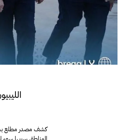
الليبيو
كشف مصدر مطلع بشركة
المناطق سببها سوء إد