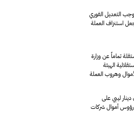
جب التعديل الفوري
جعل استنزاف العملة
لة تماماً عن وزارة
قلالية الهيئة
أموال وهروب العملة
د الأدنى لرأسمال شركات التأمين المحلية إلى 50 مليون دينار ليبي على
ع رؤوس أموال شركات