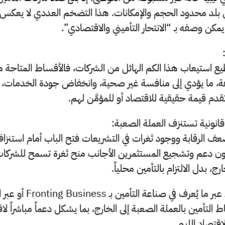
7 شركة، في بلد محدود الحجم والإمكانات. هذا التضخم العددي لا يعكس ن
كن وصفه بـ “الانتحار التأميني والاقتصادي”.
يع استيعاب هذا الكم الهائل من الشركات، فالأقساط المتاحة 
فة، ما يؤدي إلى منافسة غير صحية، وانخفاض جودة الخدمات، 
قدم قيمة حقيقية للاقتصاد أو للمؤمَّن لهم.
قانونية تستنزف العملة الصعبة:
 الرقابة ووجود ثغرات في التشريعات فتح الباب أمام استنزاف 
انون دعم وتشجيع المستثمرين الأجانب منح ثغرة تسمح للشركات ا
ارج، بدل الالتزام بالتأمين محلياً.
هذا الأسلوب – سواء عبر ما ي
التأمين بالعملة الصعبة إلى الخارج، بما يشكل دعماً مباشراً ل
تصاد الليبي.