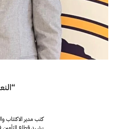
“النع
كتب مدير الاكتتاب وال
يشهد قطاع التأمين في