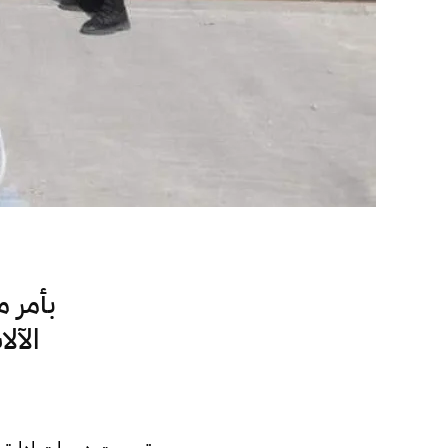
بأمر م
الآل