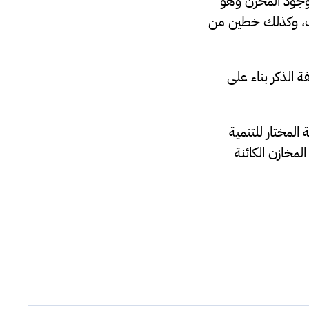
ن وجود المخزن وهو
تيك، وكذلك خطين من
 الذكر بناء على
المختار للتنمية
لمخازن الكائنة