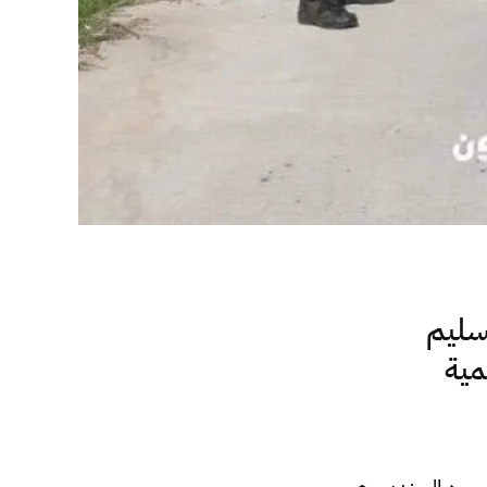
تسليم
مية