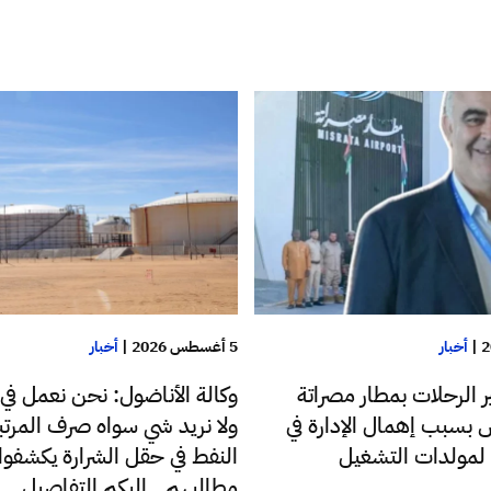
|
أخبار
5 أغسطس 2026
|
أخبار
 الرحلات بمطار مصراتة
وكالة الأناضول: نحن نعمل في
س بسبب إهمال الإدارة في
ولا نريد شي سواه صرف المرتب
د لمولدات التشغيل
النفط في حقل الشرارة يكشفوا
مطالبهم.. إليكم التفاصيل