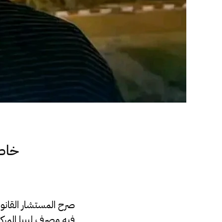
خاص.
صرح المستشار القانو
فيه مصرف ليبيا المر