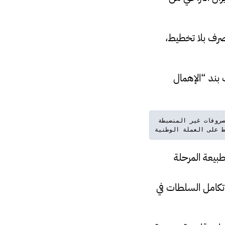
صرف بلا تخطيط،
ت بند “الإهمال
إضافة إلى   السلطات التشريعية والتنفيذية مطالَبة بتفعيل الرقابة، والكف عن تمرير المصروفات غير المنضبطة 
طبيعة المرحلة
 تكامل السلطات في