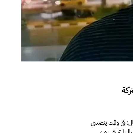
ركة
قال: في وقت يتصدى
زال التراخي من