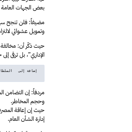
بعض الجهات العامة في
مضيفاً: فلن تنجح سي
وتمويل عشوائي لالتزام
حيث ذكّر أن: مخالفة ق
الإداري”، بل ترقى إلى
مردفاً: إن التضامن ا
وحجم المخاطر.
حيث إن إعاقة المصرف 
إدارة الشأن العام.