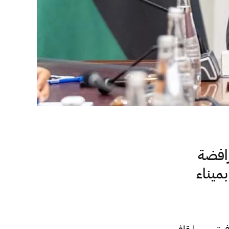
رافضة
ميناء