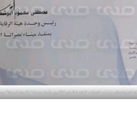
ة الإدارية توقف إجراءات الشركات الرافضة للدفع الإلكتروني وتُجمّد نشاط "طلميثة الحديثة" بميناء