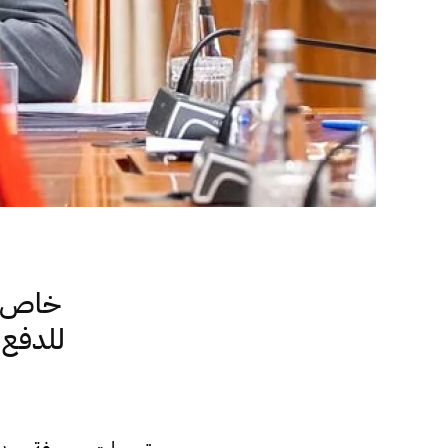
خاص.. 
للدفع 