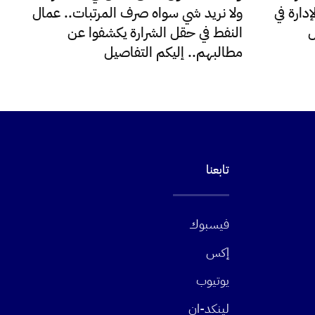
دارة في
ولا نريد شي سواه صرف المرتبات.. عمال
ل
النفط في حقل الشرارة يكشفوا عن
مطالبهم.. إليكم التفاصيل
تابعنا
فيسبوك
إكس
يوتيوب
لينكد-ان