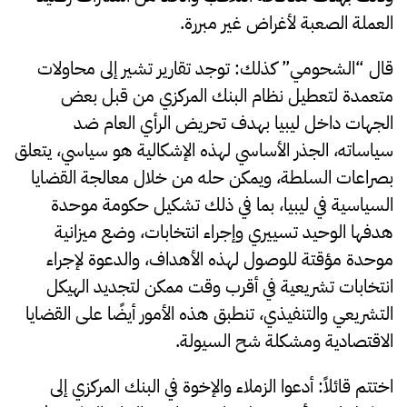
العملة الصعبة لأغراض غير مبررة.
قال “الشحومي” كذلك: توجد تقارير تشير إلى محاولات
متعمدة لتعطيل نظام البنك المركزي من قبل بعض
الجهات داخل ليبيا بهدف تحريض الرأي العام ضد
سياساته، الجذر الأساسي لهذه الإشكالية هو سياسي، يتعلق
بصراعات السلطة، ويمكن حله من خلال معالجة القضايا
السياسية في ليبيا، بما في ذلك تشكيل حكومة موحدة
هدفها الوحيد تسييري وإجراء انتخابات، وضع ميزانية
موحدة مؤقتة للوصول لهذه الأهداف، والدعوة لإجراء
انتخابات تشريعية في أقرب وقت ممكن لتجديد الهيكل
التشريعي والتنفيذي، تنطبق هذه الأمور أيضًا على القضايا
الاقتصادية ومشكلة شح السيولة.
اختتم قائلاً: أدعوا الزملاء والإخوة في البنك المركزي إلى