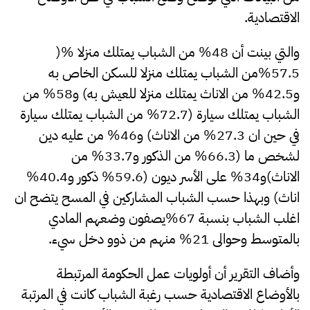
الاقتصادية.
والتي بينت أن 48% من الشباب يمتلك منزلا %(
57.5%من الشباب يمتلك منزلا للسكن الخاص به
و42.5% من الاناث يمتلك منزلا للعيش به) و58% من
الشباب يمتلك سيارة (72.7% من الشباب يمتلك سيارة
في حين ان 27.3% من الاناث) و46% من عليه دين
لشخص ما (66.3% من الذكور و33.7% من
الاناث)و34% على الأسر ديون (59.6% ذكور و40.4%
اناث) وبهذا حسب الشباب المشاركين في المسح يتضح ان
اغلب الشباب بنسبة 67%يصفون وضعهم المادي
بالمتوسط وحوالى 21% منهم من ذوو دخل سيء.
وأضاف التقرير أن أولويات عمل الحكومة المرتبطة
بالأوضاع الاقتصادية حسب رغبة الشباب كانت في المرتبة