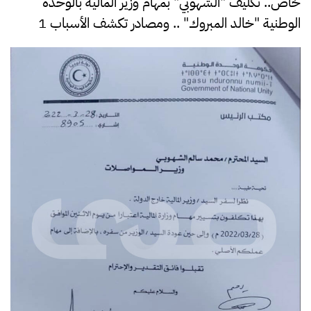
خاص.. تكليف "الشهوبي" بمهام وزير المالية بالوحدة
الوطنية "خالد المبروك" .. ومصادر تكشف الأسباب 1