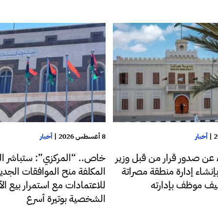
|
أخبار
8 أغسطس 2026
|
أخبار
ء عن صدور قرار من قبل وزير
خاص.. “المركزي”: ستباشر ال
إنشاء إدارة منطقة مصراتة
المكلفة منح الموافقات الجدي
ليف موظف بإدارته
للاعتمادات مع استمرار بيع ا
الشخصية بوتيرة أسرع