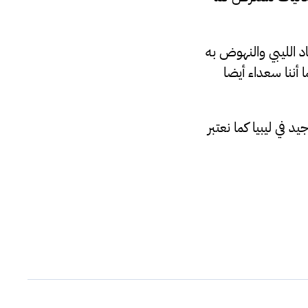
د الليبي والنهوض به
أننا سعداء أيضا
في ليبيا كما نعتبر