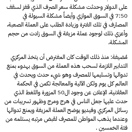
على الدولار وحدثت مشكلة سعر الصرف الذي قفز لسقف
7:50 في السوق الموازي وأيضاً مشكلة السيولة في
المصارف في تلك الفترة وزيادة الطلب على العملة الصعبة،
وأعزي ذلك لوجود عملة مزيفة في السوق زادت من حجم
المشكلة.
مُضيفة: منذ ذلك الوقت كان المفترض أن يتخذ المركزي
التدابير اللازمة لسحب هذه العملة من السوق بهدوء بمنع
تدوالها وتسليمها للمصرف وهو شيء حدث ويحدث في
العالم كل يوم ولكن الآلية والمعالجة تكمن في الحكمة
العقلانية، الإعلان عن وجود ال50 المزورة واللغط الذي
حدث عليها جعل الناس في هرج ومرج وظهور تسريبات من
رسائل المركزي وفيديو يوضح العملة المزيفة ويمنع تدوالها
وعندما يذهب المواطن للمصرف لقبض مرتبه يستلمه من
فئة الخمسين .