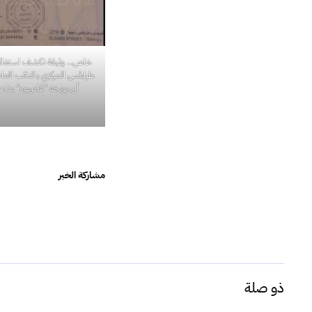
خاص.. وثيقة تكشف استغاث
طرابلس المركزي بالنائب العام
أن يوبخه "قادربوه" بذات
مشاركة الخبر
ذو صلة