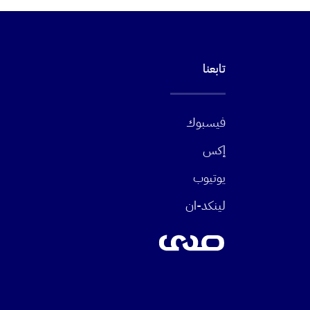
تابعنا
فيسبوك
إكس
يوتيوب
لينكد-ان