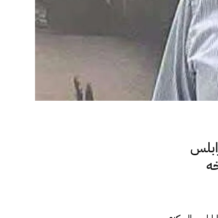
ابلس
خه