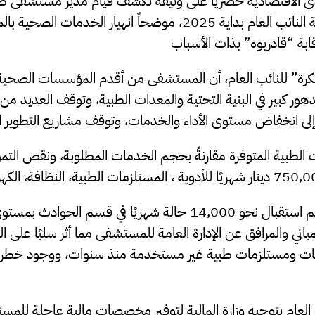
اقتصادية حصرياً على وثيقة تكشف قيام مدير مستشفى طر
“عاصم بكرة” بمراسلة النائب العام بداية 2025، موضحاً انهيار الخ
ابة “قادربوه” بذات الأسباب
كرة” للنائب العام، أن المستشفى من أقدم المؤسسات الصحية 
ن تدهور كبير في البنية التحتية والمعدات الطبية، وتوقف العديد من
ى انخفاض مستوى الأداء والخدمات، وتوقف مشاريع التطوير الإ
الطبية المتوفرة مقارنةً بحجم الخدمات المطلوبة، ونقص التموي
وأوضح “بكرة” بأنه يتم استقبال نحو 14,000 حالة شهريًا في قسم 
ني والمرافق عن الإدارة العامة للمستشفى مما أثر سلبًا على الت
ايات ومستلزمات طبية غير مستخدمة منذ سنوات، ووجود خطر
العام بتوجيه وزارة المالية لتوفير مخصصات مالية عاجلة للم