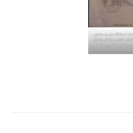
شف استغاثة مدير مستشفى
لنائب العام بداية السنة قبل
ربوه" بذات الأسباب 3