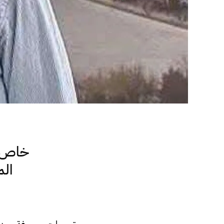
خاص..
الم