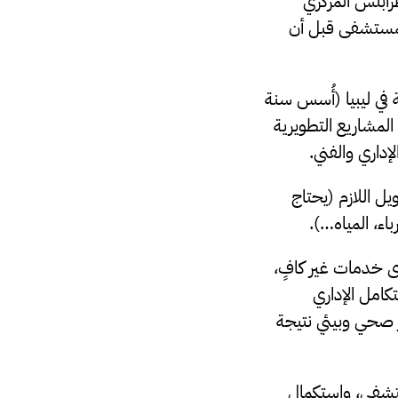
ابلس المركزي
دمات الصحية بالمستشفى قبل أن
في ليبيا (أُسس سنة
 المشاريع التطويرية
داري والفني.
ل اللازم (يحتاج
الحوادث بمستوى خدمات غير كافٍ،
كامل الإداري
 صحي وبيئي نتيجة
ستشفى، واستكمال