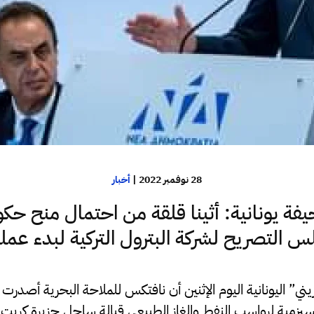
28 نوفمبر 2022
|
أخبار
ة يونانية: أثينا قلقة من احتمال منح حك
س التصريح لشركة البترول التركية لبدء عملي
ي” اليونانية اليوم الإثنين أن نافتكس للملاحة البحرية أصدرت
زمية لرواسب النفط والغاز الطبيعي قبالة ساحل جزيرة كريت