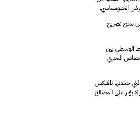
لغرض الجيوسياسي.
س بمنح تصريح
خط الوسطي بين
اختصاص البحري
التي حددتها نافتكس
متر مربع مقابل 6500 كيلومتر مربع محجوزة في 7 نوفمبر لا يؤثر على المصالح