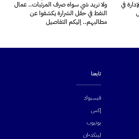
دارة في
ولا نريد شي سواه صرف المرتبات.. عمال
ل
النفط في حقل الشرارة يكشفوا عن
مطالبهم.. إليكم التفاصيل
تابعنا
فيسبوك
إكس
يوتيوب
لينكد-ان