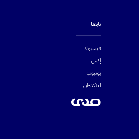
تابعنا
فيسبوك
إكس
يوتيوب
لينكد-ان