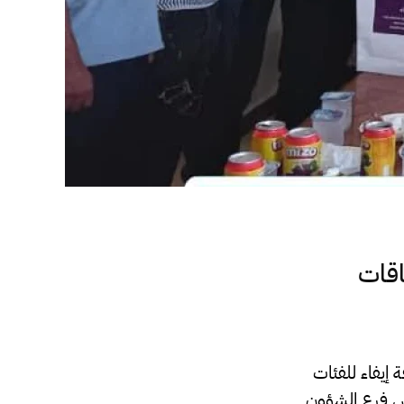
اقات
 إيفاء للفئات
س فرع الشؤون