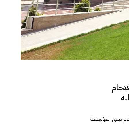
تحام
له
ام مبنى المؤسسة