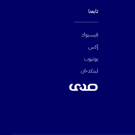
تابعنا
فيسبوك
إكس
يوتيوب
لينكد-ان