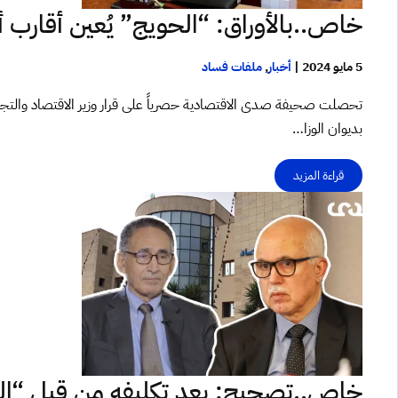
خاص..بالأوراق: “الحويج” يُعين أقارب أح
5 مايو 2024
|
أخبار
,
ملفات فساد
بديوان الوزا…
قراءة المزيد
خاص..تصحيح: بعد تكليفه من قبل “الشن