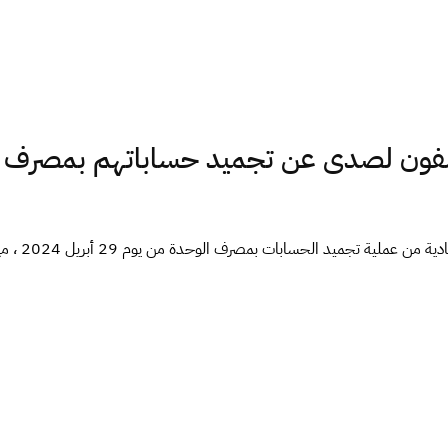
ون لصدى عن تجميد حساباتهم بمصرف الو
صرح عدد م