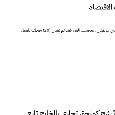
 الاقتصاد
تحصلت صحيفة صدى الاقتصادية حصرياً على قرار وزير الاقتصاد والتجارة بحكومة الوحدة الوطنية “محمد الحويج” رقم 89 للعام 2024م بشأن تعيين موظفين . وبحسب القرار فقد تم تعيين (20) موظف للعمل
رشح كملحق تجاري بالخارج تابع