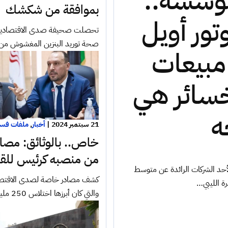
مؤسسة..
بموافقة من شكشك
تور أويل
تحصلت صحيفة صدى الاقتصادية على
صحة توريد البنزين المغشوش م
 مبيعات
خسائر هي
ه
21 سبتمبر 2024
|
أخبار
,
ملفات فسا
خاص.. بالوثائق: مصا
من منصبه كرئيس للقا
ت التقارير المالية عن أعوام 2009 و2010 و2021 و2022 لأحد الشركات الرائدة عن متوسط
كشف مصادر خاصة لصدى الاقتصادي
رة الليبي…
والتي كان أبرزها اختلاس 250 مليو…