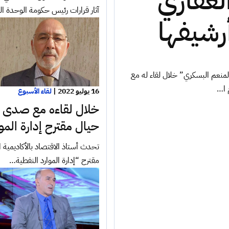
عقاري
آثار قرارات رئيس حكومة الوحدة ا
رشيفها
منعم البسكري” خلال لقاء له مع
 ا…
16 يوليو 2022
|
لقاء الأسبوع
خلال لقاءه مع صدى “أ
حيال مقترح إدارة المو
تحدث أستاذ الاقتصاد بالأكاديمية
مقترح “إدارة الموارد النفطية…