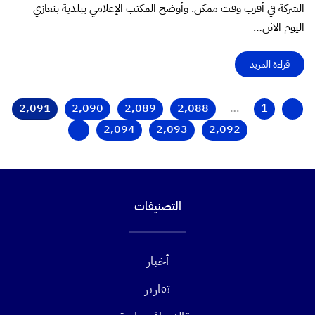
الشركة في أقرب وقت ممكن. وأوضح المكتب الإعلامي ببلدية بنغازي
اليوم الاثن…
قراءة المزيد
2٬091
2٬090
2٬089
2٬088
…
1
2٬094
2٬093
2٬092
التصنيفات
أخبار
تقارير