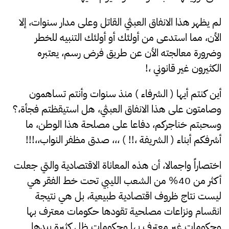
لم يظهر هذا الانفاق العبثي القاتل وعلى مدار سنوات، إلا
الأن، مما استدعى من أولئك أو أولئك التنبيه للخطر
وضرورة معالجته الأن عن طريق فرض رسم، يعتبره
الكثيرون غير قانوني ،!
أين كنتم أيها ( الشرفاء ) منذ سنوات وأنتم تساهمون
وصامتون على هذا الانفاق العبثي، هل استيقظتم فجأة،؟
وسحبتم خناجركم، دفاعا على مصلحة هذا الوطن، ما
أشرفكم أبناء ( الشريفة ،!! ) ،،، صدق مظفر النواب،،!!!
اختصاراً واجمالا، أن هذه المعاناة الاقتصادية والتي جعلت
أكثر من 40% من الشعب الليبي تحت خط الفقر هي
ليست نتاج ظروف اقتصادية طبيعية، بل هي نتيجة
انقسام ونزاعات مصلحية تقودها حكومات معترف بها
وحكومات غير معترف بها وحكومات ظل كثيرة بيدها