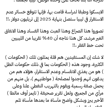
الايسكوا وطبقا لدراسة قامت بها، فإنها تتوقع خسائر عدم
الاستقرار في ليبيا ستصل بنهاية 2025 إلى تريليون دولار ،!!
تصوروا هذا الصراع وهذا العبث وهذا الفساد وهذا الانفاق
الغير مرشد، كل هذا نتاجه أن 40% تقريبا من الليبيين
تحت خط الفقر ،!!
لا شك إن المستفيدين هم قلة يمثلون تلك ( الحكومات )
الكثيرة، وجود هذه ( الحكومات بما في ذلك حكومات الظل
) هو من يغذي الانقسام وعدم الاستقرار، هؤلاء هم من
يدعّون انهم وُجدوا لمصلحة ( مواطنيهم )، بل منهم من
يحمل صفة رسمية ويقوم بالتهريب النفطي علنا وعلى
مرأي من الجميع، ولعل تقرير صحيفة ( تايمز أوف مالطا )
الأخير يبرز وبشكل واضح مآساة ما بعدها مأساة تلم