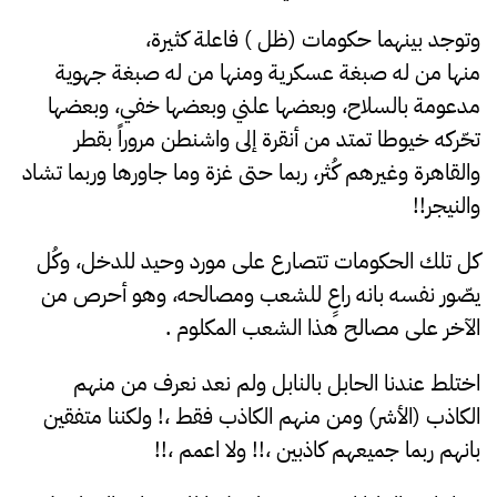
وتوجد بينهما حكومات (ظل ) فاعلة كثيرة،
منها من له صبغة عسكرية ومنها من له صبغة جهوية
مدعومة بالسلاح، وبعضها علني وبعضها خفي، وبعضها
تحّركه خيوطا تمتد من أنقرة إلى واشنطن مروراً بقطر
والقاهرة وغيرهم كُثر، ربما حتى غزة وما جاورها وربما تشاد
والنيجر!!
كل تلك الحكومات تتصارع على مورد وحيد للدخل، وكُل
يصّور نفسه بانه راعٍ للشعب ومصالحه، وهو أحرص من
الآخر على مصالح هذا الشعب المكلوم .
اختلط عندنا الحابل بالنابل ولم نعد نعرف من منهم
الكاذب (الأشر) ومن منهم الكاذب فقط ،! ولكننا متفقين
بانهم ربما جميعهم كاذبين ،!! ولا اعمم ،!!