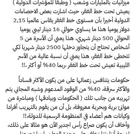
ميزانيات بالمليارات وشعب ( وطبقا للمؤشرات الدولية )
يعيش تحت خط الفقر، حيث اشارت بعض الاحصاءات
الدولية أخيرا بأن مستوى خط الفقر يقاس عالميا 2,15
دولار يوميا هذا ما يساوي حوالي 16 دينار ليبي يوميا
الحوالي 500 دينار شهري، هذا يعني أن الأسرة من 5
أشخاص تحتاج أن يتجاوز دخلها 2500 دينار شهريا لكي
تتخطى خط الفقر، هذا يعني أن نسبة عالية من الأسر
الليبية تعيش تحت خط الفقر ،ربما 40% أو أكثر ،!!
حكومات يتنافس زعمائها على من يكون الأكثر فساداً
والأكثر سرقة، 40% من الوقود المدعوم وشبه المجاني يتم
تهريبه من جانب تلك ( الحكومات وبيادقها ) ومباشرة من
موانئ برية وبحرية معروفة، بل أن من يقوم بالتهريب أفرادا
وكيانات هم أعضاء في المنظومة الرسمية للدولة،!!
وأخاف أن يكون صراع رأس اجدير الأن هو مثالا على ذلك،
لدرجة أننا بتنا نخاف على وحدة الوطن، ليبيا تجمعنا .