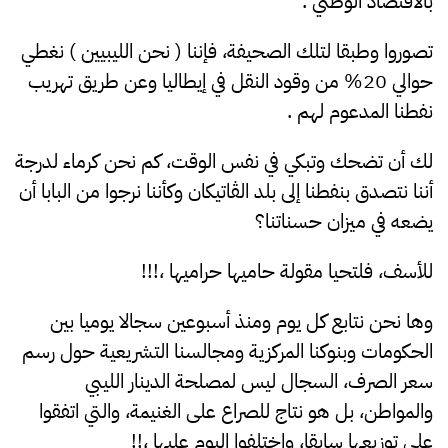
بالاقتصاد الوطني .
تصوروا وطبقا لتلك الصحيفة، فإننا ( نحن الليبيين ) نغطي
حوالي 20% من وقود النقل في إيطاليا وعن طريق تهريب
نفطنا المدعوم لهم .
لك أن تضحك وتبكي في نفس الوقت، كم نحن كرماء لدرجة
أننا نتصدق بنفطنا إلى بلد الڤاتيكان وكأننا نرجوا من البابا أن
يضعه في ميزان حسناتنا؟
للأسف، فلتحيا مقولة حاميها حراميها ،!!!
وها نحن نتابع كل يوم ومنذ أسبوعين سجالا يوميا بين
الحكومات وبنوكنا المركزية ومجالسنا التشريعية حول رسم
سعر الصرف، السجال ليس لمصلحة الدينار الليبي
والمواطن، بل هو نتاج للصراع على الغنيمة، والتي اتفقوا
على توزيعها سابقا، واختلفوا اليوم عليها ،!!