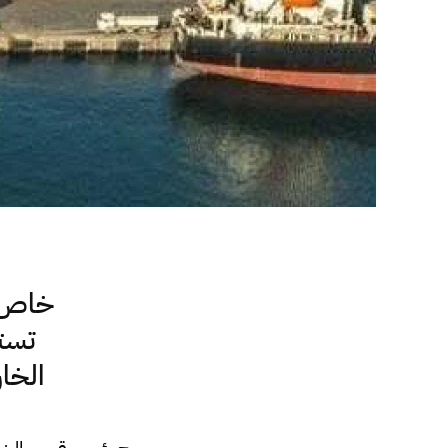
خاص..
تستم
الخا