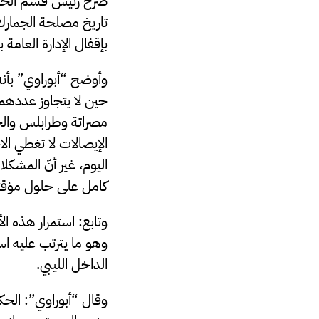
صرح رئيس قسم الخزين
تاريخ مصلحة الجمارك
بإقفال الإدارة العامة
وأوضح “أبوراوي” بأنه 
مصراتة وطرابلس والخ
الإيصالات لا تغطي ال
اليوم، غير أنّ المشك
كامل على حلول مؤقتة 
وتابع: استمرار هذه ال
وهو ما يترتب عليه اس
الداخل الليبي.
وقال “أبوراوي”: الحكو