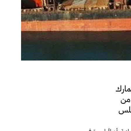
مارك
 من
بلس