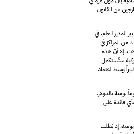
ية بأن لأول مرة في
رجين عن القانون
 المدير العام، في
عدد من المراكز في
، إلا أنّ هذه
مركية ستُستكمل
يراً وسط اعتماد
ً يومية بالدولار،
بأي فائدة على
ومية، إذ يُطلب