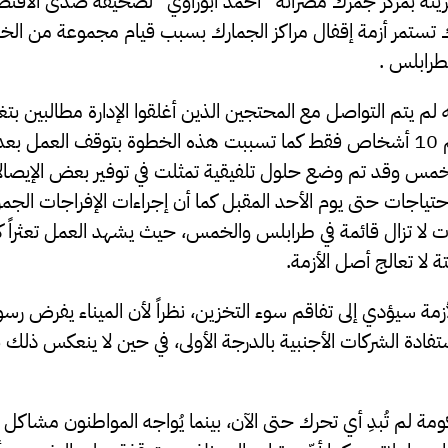
ة بمركز جمرك مصراتة “أحمد أبوراوي” لصحيفة صدى الاقتصاد
 تستمر أزمة إقفال مراكز الجمارك بسبب قيام مجموعة من الخا
 بطرابلس .
لم يتم التواصل مع المحتجين الذين أغلقوا الإدارة مطالبين بتغيير
حين لا يتجاوز عددهم 10 أشخاص فقط كما تسببت هذه الخطوة بتوقف العمل ب
مس وقد تم وضع حلول تلفيقية تمثلت في توفير بعض الإيصالات
احتياجات حتى يوم الأحد المقبل كما أن إجراءات الإفراجات الج
لات لا تزال قائمة في طرابلس والخمس، حيث يشهد العمل تعثراً كب
لا تعالج أصل الأزمة.
أزمة سيؤدي إلى تفاقم سوء التخزين، نظراً لأن الميناء يفرض رسوما
تفادة الشركات الأجنبية بالدرجة الأولى، في حين لا ينعكس ذلك 
مة لم تُبدِ أي تحرك حتى الآن، بينما يُواجه المواطنون مشاكل ي