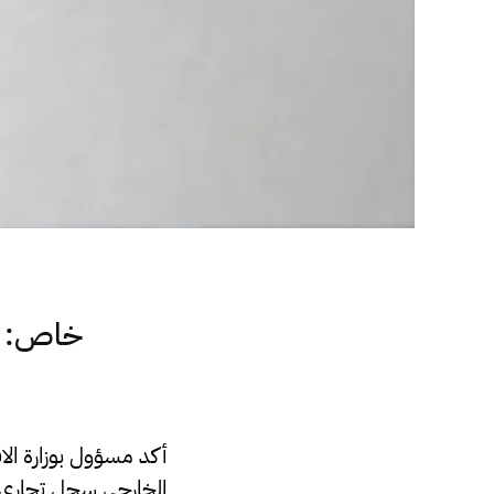
خاص: ا
أكد مسؤول بوزارة ال
الخارجي سجل تجاري إ