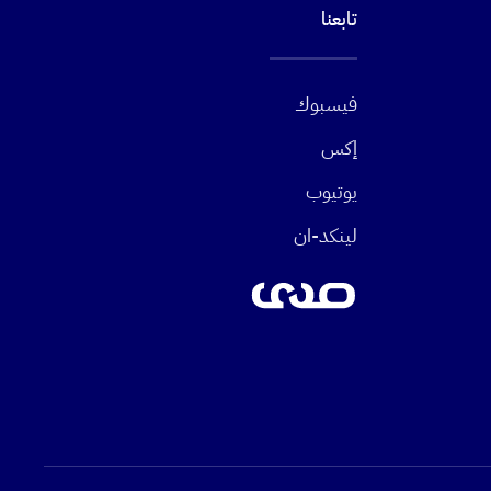
تابعنا
فيسبوك
إكس
يوتيوب
لينكد-ان