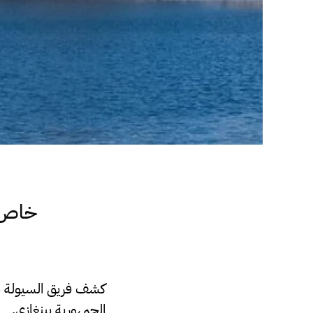
الجمهورية ببنغازي.