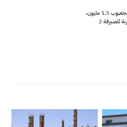
وتتمثل في طبرق 11 مليون ، البيضاء 9 مليون، المرج 8 مليون، السلفيوم 5 مليون، الجغبوب 1.5 مليون،
بئر الأشهب 4 مليون، درنة 11 مليون، البطنان 4 مليون، الجبل الأخضر 4.5 مليون، درنة للصيرفة 2