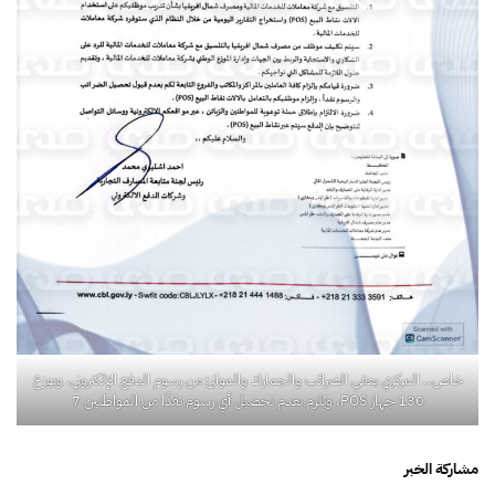
خاص.. المركزي يعفي الضرائب والجمارك والموانئ من رسوم الدفع الإلكتروني، ويوزع
130 جهاز POS، ويُلزم بعدم تحصيل أي رسوم نقدًا من المواطنين 7
مشاركة الخبر