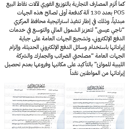
كما ألزم المصارف التجارية بالتوزيع الفوري لآلات نقاط البيع
POS بعدد 130 آلة كدفعة أولى لصالح هذه الجهات
مبدئياً، وذلك في إطار تنفيذ استراتيجية محافظ المركزي
“ناجي عيسى” لتعزيز الشمول المالي والتوسع في خدمات
الدفع الإلكتروني، وتشجيع الجهات العامة على جباية
إيراداتها باستخدام وسائل الدفع الإلكتروني الحديثة، وإلزام
الجهات العامة “مصلحتي الضرائب والجمارك والشركة
الليبية للموانئ” بالتأكيد على مكاتبها وفروعها بعدم تحصيل
إيراداتها من المواطنين نقداً