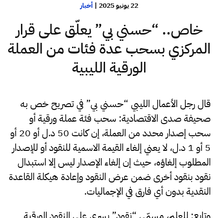
22 يونيو 2025
|
أخبار
خاص.. “حسني بي” يعلّق على قرار
المركزي بسحب عدة فئات من العملة
الورقية الليبية
قال رجل الأعمال الليبي “حسني بي” في تصريح خص به
صحيفة صدى الاقتصادية: سحب فئة عملة ورقية أو
سحب إصدار محدد من العملة، إن كانت 50 د.ل أو 20 أو
5 أو 1 د.ل، لا يعني إلغاء القيمة الاسمية للنقود أو للإصدار
المطلوب إلغاؤه، حيث إن إلغاء الإصدار ليس إلا استبدال
نقود بنقود أخرى ضمن عرض النقود وإعادة هيكلة القاعدة
النقدية بدون أي فارق في الإجماليات.
وتابع: للعلم، مسمّى “نقود” يسري على النقود الورقية