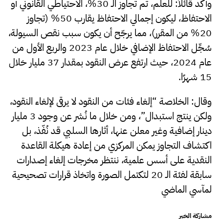
وأكد قائلاً: للعلم، تم تجاوز الـ 30%، الاحتياطي القانوني أو
الاحتفاظ، ليكون إجمالي الاحتفاظ يقارب 50% (تجاوز
20% من المقرر)، مما يرجّح أن يكون سبب نقص السيولة،
سُجِّل الاحتفاظ الإضافي خلال عام 2023 والربع الأول من
عام 2024، حيث ارتفع عرض النقود بمقدار 37 مليار خلال
15 شهرًا.
وقال: الخلاصة “إلغاء فئات من النقود لا يرقى لإلغاء النقود،
ولكن ينتج استبدال”، ومن خلال ما نُشر عن وجود 3 مليار
دينار إضافية وغير معلن عنها، أثارها السلبي قد نُفّذ، بل
اكتشاف التجاوز يمكن المركزي من إعادة هيكلة القاعدة
النقدية على أسس علمية، ننتظر مخرجات إلغاء إصدارات
سابقة لفئة الـ 20 لتكتمل الصورة واتخاذ قرارات تصحيحية
لمآسي الماضي
مشاركة الخبر