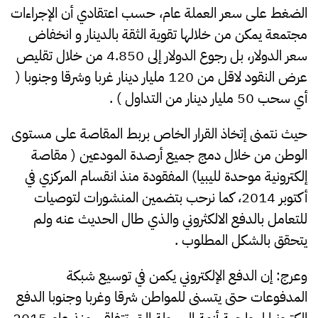
الضغط على سعر العملة عام، حسب اعتقادي أن الإجراءات
مجتمعة يمكن من خلالها تقوية الثقة بالدينار و انخفاض
سعر الدولار، بل رجوع الدولار إلى 4.850 من خلال تقليص
عرض النقود لاقل من 120 مليار دينار غربا وشرقا وجنوبا (
أي سحب 50 مليار دينار من التداول ) .
حيث نتمنى إتخاذ القرار الخاص بربط المقاصة على مستوى
الوطن من خلال دمج جميع أرصدة المودعين ( مقاصة
إلكترونية موحدة لليبيا) المفقودة منذ انقسام المركزي في
أكتوبر 2014، كما نرحب بتضمين المنشورات لتوصيات
للتعامل بالدفع الالكثروني والذي طال الحديث عنه ولم
يتحقق بالشكل المطلوب .
وعرج: إن الدفع الإلكتروني يكمن في توسيع شبكة
المدفوعات حتى يتسنى للمواطن شرقا وغربا وجنوبا الدفع
إلكترونيا لمواجهة أزمة السيولة التي تتفاقم منذ عام 2015