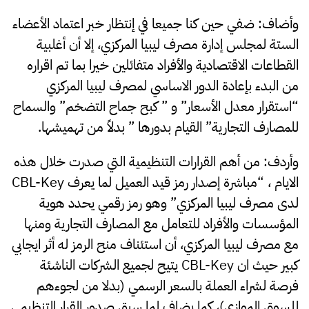
وأضاف: ضفي حين كنا جميعا في إنتظار خبر اعتماد الأعضاء
الستة لمجلس إدارة مصرف ليبيا المركزي، إلا أن أغلبية
القطاعات الاقتصادية والأفراد متفائلين خيرا بما تم اقراره
من البدء بإعادة الدور الاساسي لمصرف ليبيا المركزي
“استقرار معدل الأسعار” و ” كبح جماح التضخم” والسماح
للمصارف التجارية” القيام بدورها ” بدلاً من تهميشها.
وأردف: من أهم القرارات التنظيمية التي صدرت خلال هذه
الايام ، “مباشرة إصدار رمز قيد العميل لما يعرف CBL-Key
لدى مصرف ليبيا المركزي” وهو رمز رقمي يحدد هوية
المؤسسات والأفراد للتعامل مع المصارف التجارية ومنها
مع مصرف ليبيا المركزي، أن استئناف منح الرمز له أثر ايجابي
كبير حيث ان CBL-Key يتيح لجميع الشركات الناشئة
فرصة لشراء العملة بالسعر الرسمي (بدلا من لجوءهم
للسوق الموازي)، كما يضاف لما سبق صدور القرار التنظيمي