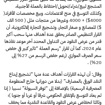
المشجع لبيع/شراء/تحويل/احتفاظ بالعملة الأجنبية،
وكذلك التوسع في منح الاعتمادات، وبيع مخصصات الأفراد(
4000$) + 4000 وغيرها من منتجات مثل ( 500 الف
$) للمصانع و صغار التجار، وتشجيع التجارة إلالكترونية، أن
القرار التنظيمي الصادر يحقق عدة أهداف منها سحب أكبر
قدر من عرض النقود من التداول المحدد أخر موعد نفاذها
عام 2024، كما أن لقرار “رسم العملة “تاثير كبير في خفض
سعر الصرف الموازي (رغم خفض الرسم من 27% إلى
20%) .
وقال: أن لهذه القرارات أهداف عدة منها “تشجيع إيداع
النقد الورقي بالمصارف” (بدلا من دورانها خارج المنظومة
المصرفية الرسمية) بالإضافة إلى “توفر السيولة” نسبيا ( إذا
لم يعاد التوسع بالإتفاق الحكومي شرقا أو غربا أو جنوبا )؛
وثالثا انخفاض عرض التقود والقاعدة النقدية مما يخفف