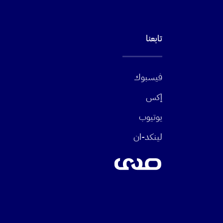
تابعنا
فيسبوك
إكس
يوتيوب
لينكد-ان