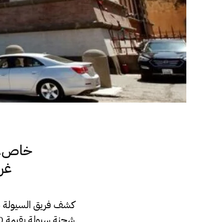
خاص.. 
غريان 40 مليون 
كشف فريق السيولة بم