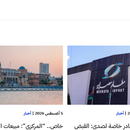
|
أخبار
5 أغسطس 2026
|
أخبار
در خاصة لصدى: القبض
خاص.. “المركزي”: مبيعات ا