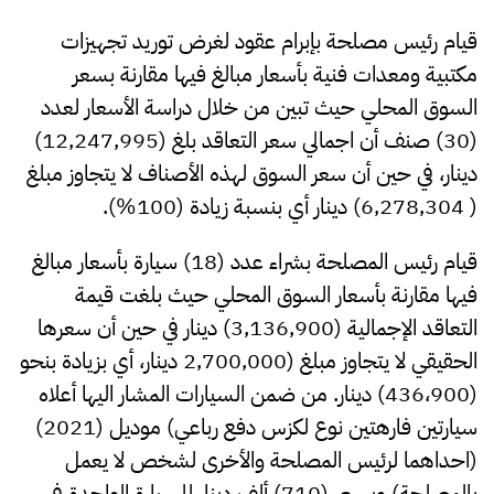
قيام رئيس مصلحة بإبرام عقود لغرض توريد تجهيزات
مكتبية ومعدات فنية بأسعار مبالغ فيها مقارنة بسعر
السوق المحلي حيث تبين من خلال دراسة الأسعار لعدد
(30) صنف أن اجمالي سعر التعاقد بلغ (12,247,995)
دينار، في حين أن سعر السوق لهذه الأصناف لا يتجاوز مبلغ
( 6,278,304) دينار أي بنسبة زيادة (100%).
قيام رئيس المصلحة بشراء عدد (18) سيارة بأسعار مبالغ
فيها مقارنة بأسعار السوق المحلي حيث بلغت قيمة
التعاقد الإجمالية (3,136,900) دينار في حين أن سعرها
الحقيقي لا يتجاوز مبلغ (2,700,000 دينار، أي بزيادة بنحو
(436،900) دينار. من ضمن السيارات المشار اليها أعلاه
سيارتين فارهتين نوع لكزس دفع رباعي) موديل (2021)
(احداهما لرئيس المصلحة والأخرى لشخص لا يعمل
بالمصلحة) وبسعر (710) ألف دينار للسيارة الواحدة في